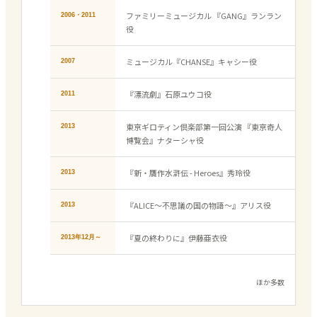
ファミリーミュージカル 『GANG』ランラン
2006・2011
役
ミュージカル『CHANSE』キャシー役
2007
『漂流劇』石原ユウコ役
2011
東京ギロティン倶楽部第一回公演 『東京奇人
2013
博覧会』ナターシャ役
『新・贋作水滸伝 - Heroes』秀玲役
2013
『ALICE～不思議の国の物語～』アリス役
2013
『夏の終わりに』伊藤亜衣役
2013年12月～
ほか多数