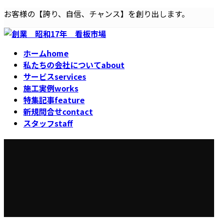
コ
ナ
お客様の【誇り、自信、チャンス】を創り出します。
ン
ビ
テ
ゲ
ン
ー
ホーム
home
ツ
シ
私たちの会社について
about
へ
ョ
サービス
services
ス
ン
施工実例
works
キ
に
特集記事
feature
ッ
移
新規問合せ
contact
プ
動
スタッフ
staff
看板娘第５弾 絹川麗さん
登場！看板娘企画