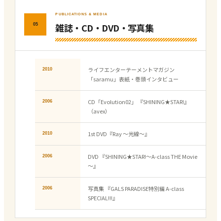
PUBLICATIONS & MEDIA
雑誌・CD・DVD・写真集
05
ライフエンターテーメントマガジン
2010
「saramu」表紙・巻頭インタビュー
CD「Evolution02」 『SHINING★STAR!』
2006
（avex）
1st DVD『Ray ～光線～』
2010
DVD 『SHINING★STAR!～A-class THE Movie
2006
～』
写真集 『GALS PARADISE特別編 A-class
2006
SPECIAL!!!』