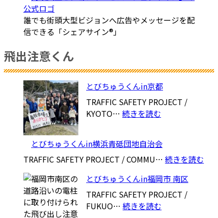
誰でも街頭大型ビジョンへ広告やメッセージを配
信できる「シェアサイン®」
飛出注意くん
とびちゅうくんin京都
TRAFFIC SAFETY PROJECT /
:
KYOTO…
続きを読む
と
び
とびちゅうくんin横浜青砥団地自治会
ち
:
TRAFFIC SAFETY PROJECT / COMMU…
続きを読む
ゅ
と
う
とびちゅうくんin福岡市 南区
び
く
ち
TRAFFIC SAFETY PROJECT /
ん
:
ゅ
FUKUO…
続きを読む
in
と
う