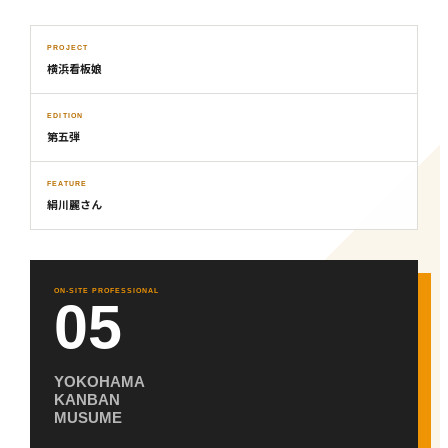
PROJECT
横浜看板娘
EDITION
第五弾
FEATURE
絹川麗さん
ON-SITE PROFESSIONAL
05
YOKOHAMA
KANBAN
MUSUME