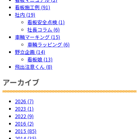
森
ん
看板施工例 (91)
県
を
社内 (19)
お
無
看板安全点検 (1)
い
料
社長コラム (6)
ら
で
車輌マーキング (15)
せ
配
車輌ラッピング (6)
町
布
野立企画 (14)
し
看板娘 (13)
て
飛出注意くん (8)
お
り
アーカイブ
ま
す。
2026 (7)
2023 (1)
2022 (9)
2016 (2)
2015 (85)
2014 (35)