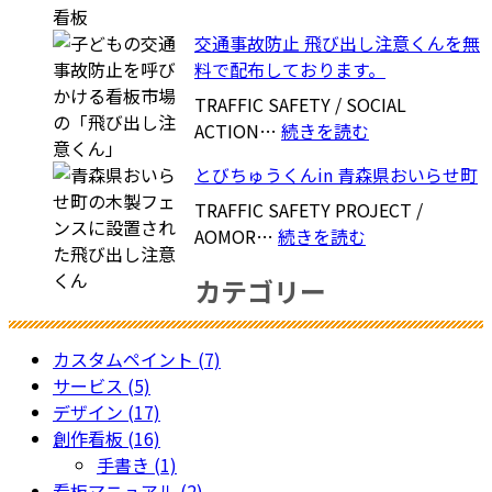
京
び
く
都
交通事故防止 飛び出し注意くんを無
ち
ん
料で配布しております。
ゅ
in
う
横
TRAFFIC SAFETY / SOCIAL
く
:
浜
ACTION…
続きを読む
ん
交
青
とびちゅうくんin 青森県おいらせ町
in
通
砥
福
事
団
TRAFFIC SAFETY PROJECT /
岡
:
故
地
AOMOR…
続きを読む
市
と
防
自
カテゴリー
南
び
止
治
区
ち
飛
会
ゅ
び
カスタムペイント (7)
う
出
サービス (5)
く
し
デザイン (17)
ん
注
創作看板 (16)
in
意
手書き (1)
青
く
看板マニュアル (2)