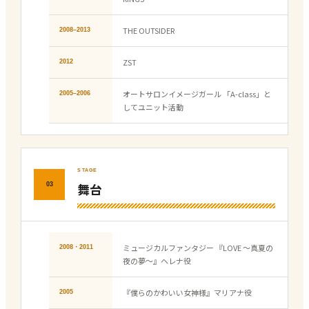
THE OUTSIDER
2008–2013
ZST
2012
オートサロンイメージガール 「A-class」と
2005–2006
してユニット活動
STAGE
舞台
03
ミュージカルファンタジー 『LOVE ～真夏の
2008・2011
夜の夢～』ヘレナ役
『僕らのかわいい女神様』マリアナ役
2005