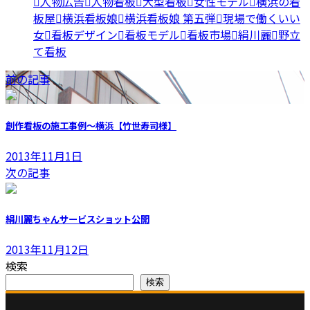
人物広告
人物看板
大型看板
女性モデル
横浜の看
板屋
横浜看板娘
横浜看板娘 第五弾
現場で働くいい
女
看板デザイン
看板モデル
看板市場
絹川麗
野立
て看板
前の記事
創作看板の施工事例～横浜【竹世寿司様】
2013年11月1日
次の記事
絹川麗ちゃんサービスショット公開
2013年11月12日
検索
検索