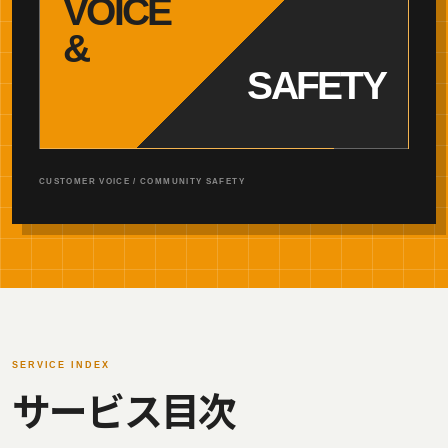
VOICE
&
SAFETY
CUSTOMER VOICE / COMMUNITY SAFETY
SERVICE INDEX
サービス目次