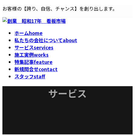
コ
ナ
お客様の【誇り、自信、チャンス】を創り出します。
ン
ビ
テ
ゲ
ン
ー
ホーム
home
ツ
シ
私たちの会社について
about
へ
ョ
サービス
services
ス
ン
施工実例
works
キ
に
特集記事
feature
ッ
移
新規問合せ
contact
プ
動
スタッフ
staff
サービス