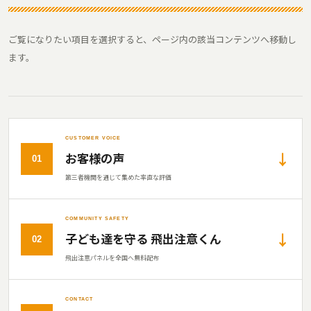
ご覧になりたい項目を選択すると、ページ内の該当コンテンツへ移動し
ます。
CUSTOMER VOICE
↓
お客様の声
01
第三者機関を通じて集めた率直な評価
COMMUNITY SAFETY
↓
子ども達を守る 飛出注意くん
02
飛出注意パネルを全国へ無料配布
CONTACT