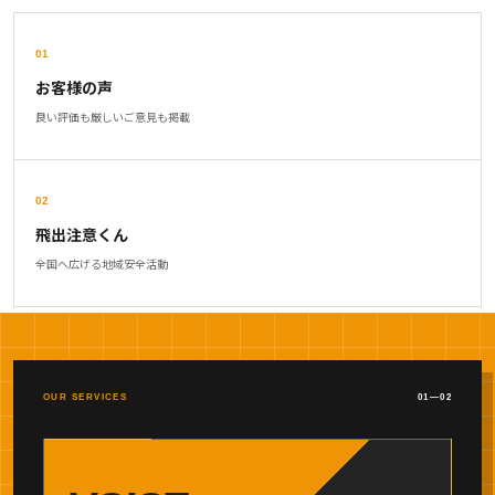
01
お客様の声
良い評価も厳しいご意見も掲載
02
飛出注意くん
全国へ広げる地域安全活動
OUR SERVICES
01—02