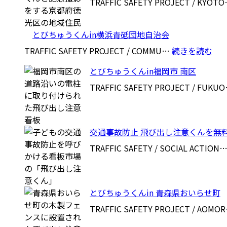
TRAFFIC SAFETY PROJECT / KYOT
とびちゅうくんin横浜青砥団地自治会
:
TRAFFIC SAFETY PROJECT / COMMU…
続きを読む
と
とびちゅうくんin福岡市 南区
び
ち
TRAFFIC SAFETY PROJECT / FUKU
ゅ
う
く
交通事故防止 飛び出し注意くんを無
ん
in
TRAFFIC SAFETY / SOCIAL ACTION
横
浜
青
とびちゅうくんin 青森県おいらせ町
砥
団
TRAFFIC SAFETY PROJECT / AOMO
地