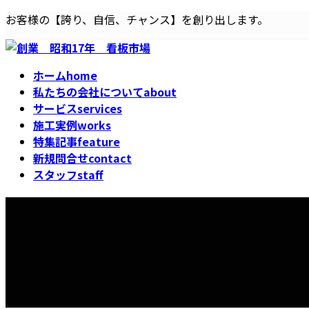
コ
ナ
お客様の【誇り、自信、チャンス】を創り出します。
ン
ビ
テ
ゲ
ン
ー
ホーム
home
ツ
シ
私たちの会社について
about
へ
ョ
サービス
services
ス
ン
施工実例
works
キ
に
特集記事
feature
ッ
移
新規問合せ
contact
プ
動
スタッフ
staff