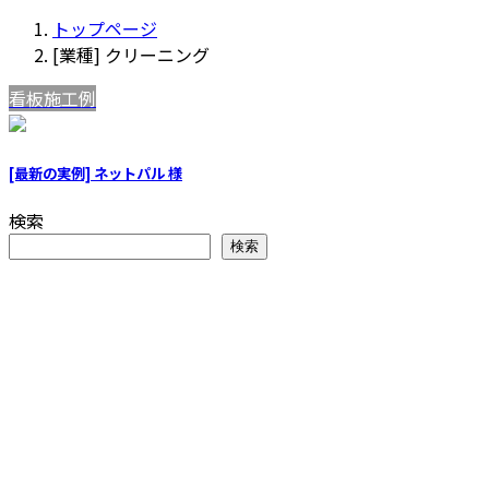
トップページ
[業種] クリーニング
看板施工例
[最新の実例] ネットパル 様
検索
検索