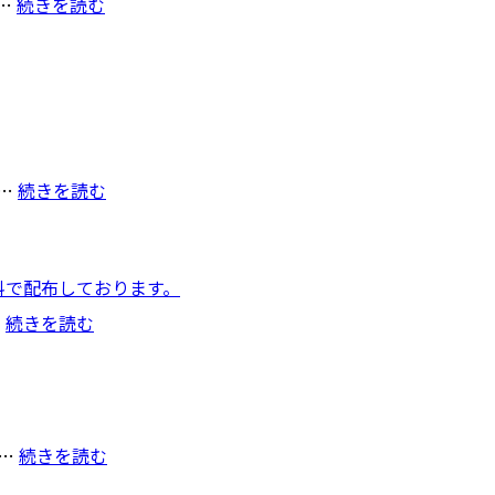
:
O…
続きを読む
と
び
ち
ゅ
う
く
ん
:
O…
続きを読む
in
と
京
び
都
ち
料で配布しております。
ゅ
:
う
…
続きを読む
交
く
通
ん
事
in
故
福
防
岡
:
R…
続きを読む
止
市
と