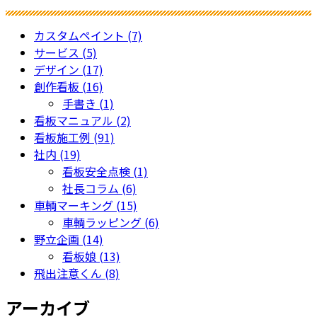
区
ち
飛
会
ゅ
び
カスタムペイント (7)
う
出
サービス (5)
く
し
デザイン (17)
ん
注
創作看板 (16)
in
意
手書き (1)
青
く
看板マニュアル (2)
森
ん
看板施工例 (91)
県
を
社内 (19)
お
無
看板安全点検 (1)
い
料
社長コラム (6)
ら
で
車輌マーキング (15)
せ
配
車輌ラッピング (6)
町
布
野立企画 (14)
し
看板娘 (13)
て
飛出注意くん (8)
お
り
アーカイブ
ま