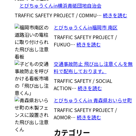
と
とびちゅうくんin横浜青砥団地自治会
び
ち
:
TRAFFIC SAFETY PROJECT / COMMU…
続きを読む
ゅ
と
とびちゅうくんin福岡市 南区
う
び
く
ち
TRAFFIC SAFETY PROJECT /
ん
:
ゅ
FUKUO…
続きを読む
in
と
う
京
び
く
交通事故防止 飛び出し注意くんを無
都
ち
ん
料で配布しております。
ゅ
in
う
横
TRAFFIC SAFETY / SOCIAL
く
:
浜
ACTION…
続きを読む
ん
交
青
とびちゅうくんin 青森県おいらせ町
in
通
砥
福
事
団
TRAFFIC SAFETY PROJECT /
岡
:
故
地
AOMOR…
続きを読む
市
と
防
自
カテゴリー
南
び
止
治