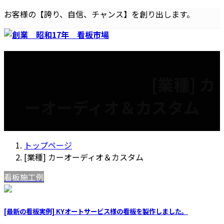
コ
ナ
お客様の【誇り、自信、チャンス】を創り出します。
ン
ビ
テ
ゲ
ン
ー
ホーム
home
私たちの会社について
about
ツ
シ
サービス
services
施工実例
works
特集記事
feature
へ
ョ
新規問合せ
contact
スタッフ
staff
[業種] カ
ス
ン
キ
に
ーオーディオ＆カスタム
ッ
移
プ
動
トップページ
[業種] カーオーディオ＆カスタム
看板施工例
[最新の看板実例] KYオートサービス様の看板を製作しました。